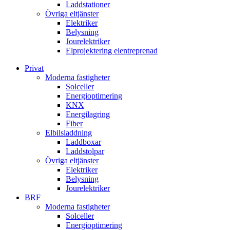
Laddstationer
Övriga eltjänster
Elektriker
Belysning
Jourelektriker
Elprojektering elentreprenad
Privat
Moderna fastigheter
Solceller
Energioptimering
KNX
Energilagring
Fiber
Elbilsladdning
Laddboxar
Laddstolpar
Övriga eltjänster
Elektriker
Belysning
Jourelektriker
BRF
Moderna fastigheter
Solceller
Energioptimering