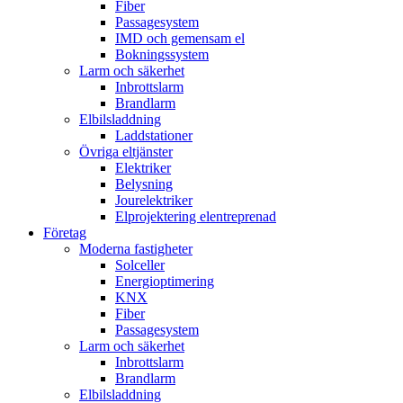
Fiber
Passagesystem
IMD och gemensam el
Bokningssystem
Larm och säkerhet
Inbrottslarm
Brandlarm
Elbilsladdning
Laddstationer
Övriga eltjänster
Elektriker
Belysning
Jourelektriker
Elprojektering elentreprenad
Företag
Moderna fastigheter
Solceller
Energioptimering
KNX
Fiber
Passagesystem
Larm och säkerhet
Inbrottslarm
Brandlarm
Elbilsladdning