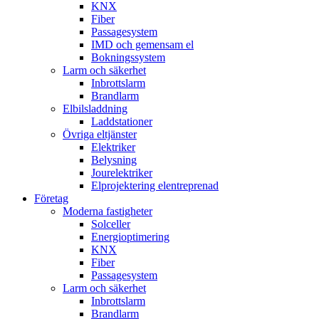
KNX
Fiber
Passagesystem
IMD och gemensam el
Bokningssystem
Larm och säkerhet
Inbrottslarm
Brandlarm
Elbilsladdning
Laddstationer
Övriga eltjänster
Elektriker
Belysning
Jourelektriker
Elprojektering elentreprenad
Företag
Moderna fastigheter
Solceller
Energioptimering
KNX
Fiber
Passagesystem
Larm och säkerhet
Inbrottslarm
Brandlarm