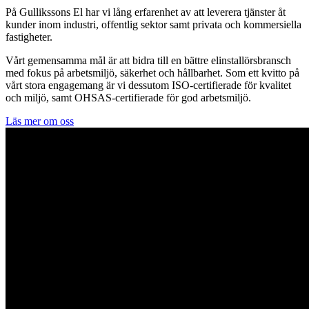
På Gullikssons El har vi lång erfarenhet av att leverera tjänster åt
kunder inom industri, offentlig sektor samt privata och kommersiella
fastigheter.
Vårt gemensamma mål är att bidra till en bättre elinstallörsbransch
med fokus på arbetsmiljö, säkerhet och hållbarhet. Som ett kvitto på
vårt stora engagemang är vi dessutom ISO-certifierade för kvalitet
och miljö, samt OHSAS-certifierade för god arbetsmiljö.
Läs mer om oss