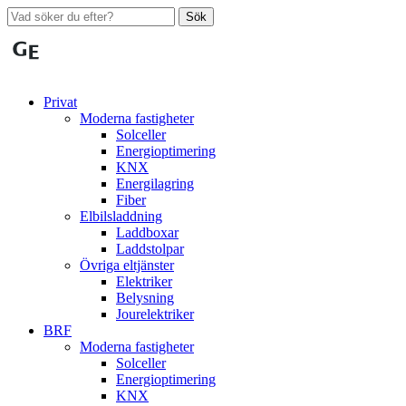
Sök
Privat
Moderna fastigheter
Solceller
Energioptimering
KNX
Energilagring
Fiber
Elbilsladdning
Laddboxar
Laddstolpar
Övriga eltjänster
Elektriker
Belysning
Jourelektriker
BRF
Moderna fastigheter
Solceller
Energioptimering
KNX