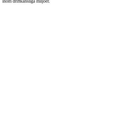
inom driftkänsliga miljöer.