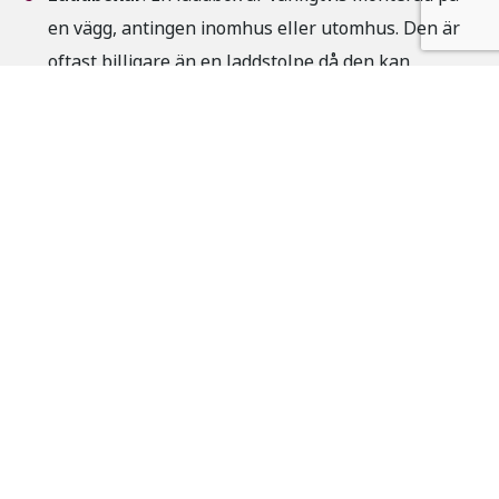
en vägg, antingen inomhus eller utomhus. Den är
oftast billigare än en laddstolpe då den kan
installeras på vägg.
Laddstolpar
: En laddstolpe är vanligtvis lite dyrare
att installera eftersom den har längre uthållighet
och ibland kräver markarbeten. Den installeras
bara utomhus och håller länge för alla väder.