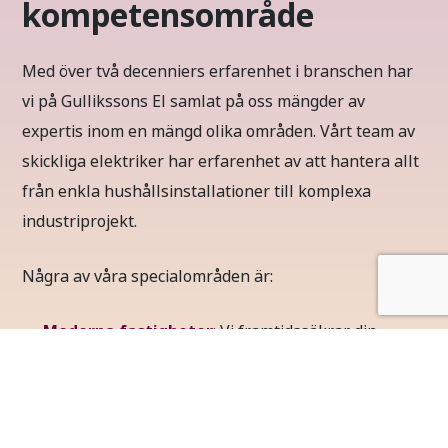
kompetensområde
Med över två decenniers erfarenhet i branschen har
vi på Gullikssons El samlat på oss mängder av
expertis inom en mängd olika områden. Vårt team av
skickliga elektriker har erfarenhet av att hantera allt
från enkla hushållsinstallationer till komplexa
industriprojekt.
Några av våra specialområden är:
Moderna fastigheter
: Vi framtidssäkrar din
fastighet med smarta lösningar som solceller,
energioptimering, KNX och fiber.
Larm och säkerhet
: Skydda din arbetsplats eller